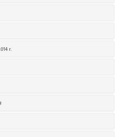
014 r.
ł