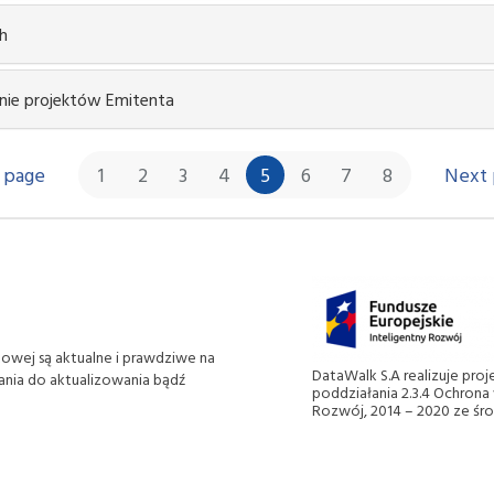
ch
nie projektów Emitenta
 page
1
2
3
4
5
6
7
8
Next 
towej są aktualne i prawdziwe na
DataWalk S.A realizuje pro
ania do aktualizowania bądź
poddziałania 2.3.4 Ochron
Rozwój, 2014 – 2020 ze śr