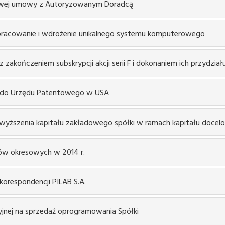
 nowej umowy z Autoryzowanym Doradcą
opracowanie i wdrożenie unikalnego systemu komputerowego
 zakończeniem subskrypcji akcji serii F i dokonaniem ich przydział
o do Urzędu Patentowego w USA
wyższenia kapitału zakładowego spółki w ramach kapitału doce
tów okresowych w 2014 r.
 korespondencji PILAB S.A.
cyjnej na sprzedaż oprogramowania Spółki